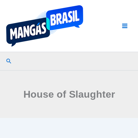
Ir
para
o
conteúdo
Pesquisar
House of Slaughter