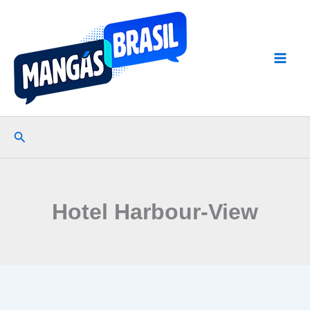
Ir
para
o
conteúdo
Pesquisar
Hotel Harbour-View