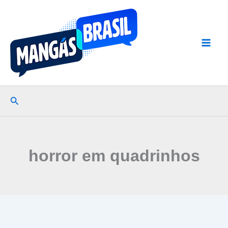
Ir
para
o
conteúdo
Pesquisar
horror em quadrinhos