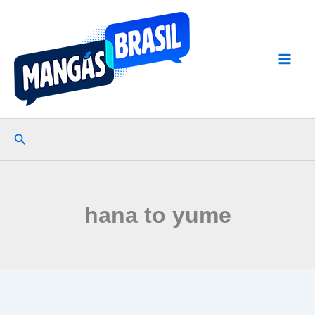
Ir
para
o
conteúdo
Pesquisar
hana to yume