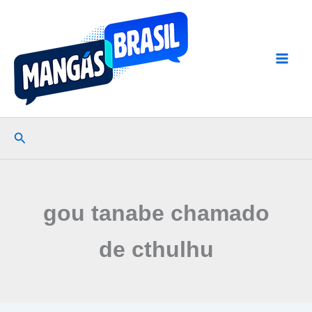
Ir
para
o
conteúdo
Pesquisar
gou tanabe chamado
de cthulhu