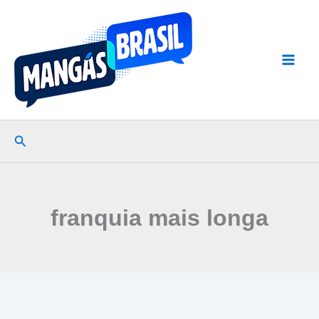
Ir
para
o
conteúdo
Pesquisar
franquia mais longa