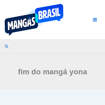
Ir
para
o
conteúdo
Pesquisar
fim do mangá yona