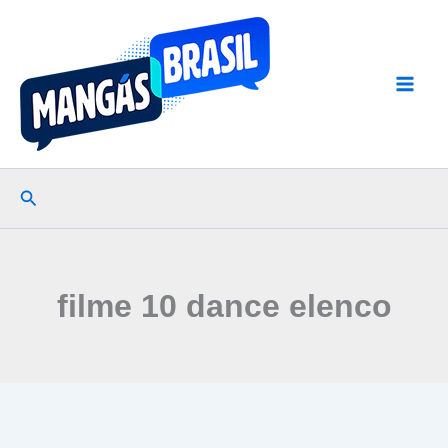
Ir
para
o
conteúdo
Pesquisar
filme 10 dance elenco