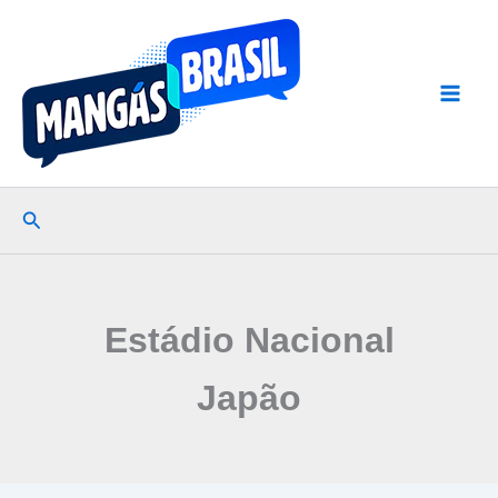
Ir
para
o
conteúdo
Pesquisar
Estádio Nacional
Japão