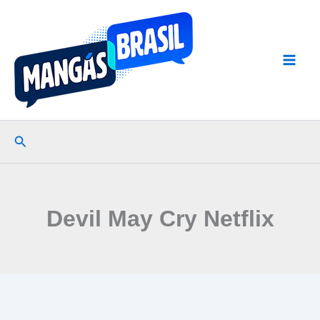
Ir
para
o
conteúdo
Pesquisar
Devil May Cry Netflix