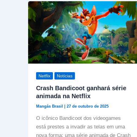
Netflix
Notícias
Crash Bandicoot ganhará série
animada na Netflix
Mangás Brasil
|
27 de outubro de 2025
O icônico Bandicoot dos videogames
está prestes a invadir as telas em uma
nova forma: uma série animada de Crash