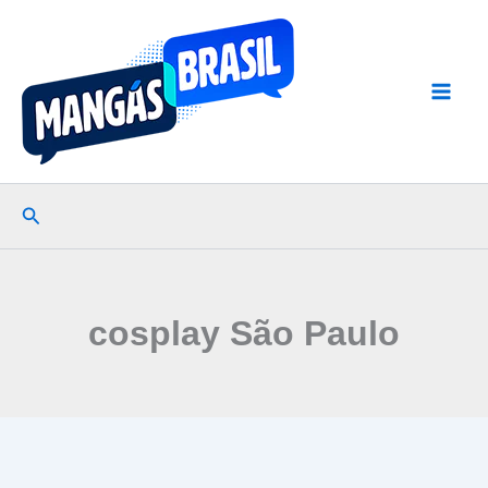
Ir
para
o
conteúdo
Pesquisar
cosplay São Paulo