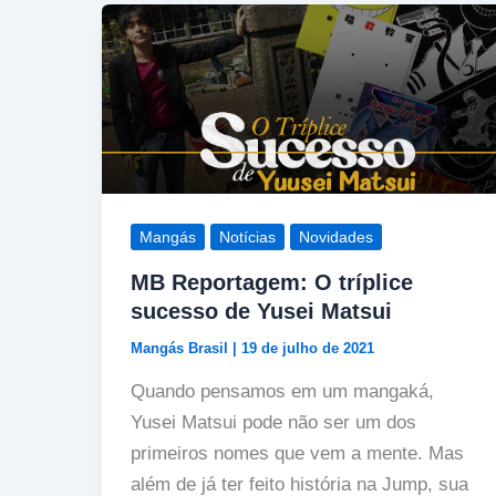
Mangás
Notícias
Novidades
MB Reportagem: O tríplice
sucesso de Yusei Matsui
Mangás Brasil
|
19 de julho de 2021
Quando pensamos em um mangaká,
Yusei Matsui pode não ser um dos
primeiros nomes que vem a mente. Mas
além de já ter feito história na Jump, sua