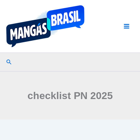
Ir
para
o
conteúdo
Pesquisar
checklist PN 2025