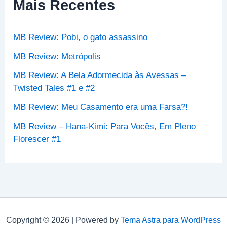
Mais Recentes
a
r
p
MB Review: Pobi, o gato assassino
o
r
MB Review: Metrópolis
:
MB Review: A Bela Adormecida às Avessas –
Twisted Tales #1 e #2
MB Review: Meu Casamento era uma Farsa?!
MB Review – Hana-Kimi: Para Vocês, Em Pleno
Florescer #1
Copyright © 2026 | Powered by
Tema Astra para WordPress