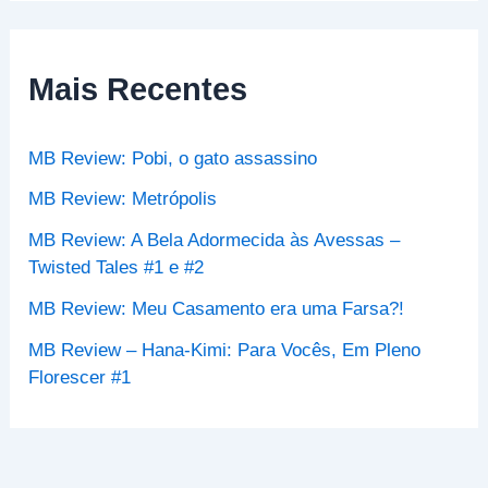
q
u
i
s
Mais Recentes
a
r
p
MB Review: Pobi, o gato assassino
o
r
MB Review: Metrópolis
:
MB Review: A Bela Adormecida às Avessas –
Twisted Tales #1 e #2
MB Review: Meu Casamento era uma Farsa?!
MB Review – Hana-Kimi: Para Vocês, Em Pleno
Florescer #1