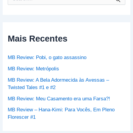
e
s
q
u
i
s
Mais Recentes
a
r
p
MB Review: Pobi, o gato assassino
o
r
MB Review: Metrópolis
:
MB Review: A Bela Adormecida às Avessas –
Twisted Tales #1 e #2
MB Review: Meu Casamento era uma Farsa?!
MB Review – Hana-Kimi: Para Vocês, Em Pleno
Florescer #1