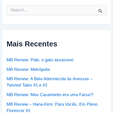
P
e
s
q
u
i
s
Mais Recentes
a
r
p
MB Review: Pobi, o gato assassino
o
r
MB Review: Metrópolis
:
MB Review: A Bela Adormecida às Avessas –
Twisted Tales #1 e #2
MB Review: Meu Casamento era uma Farsa?!
MB Review – Hana-Kimi: Para Vocês, Em Pleno
Florescer #1