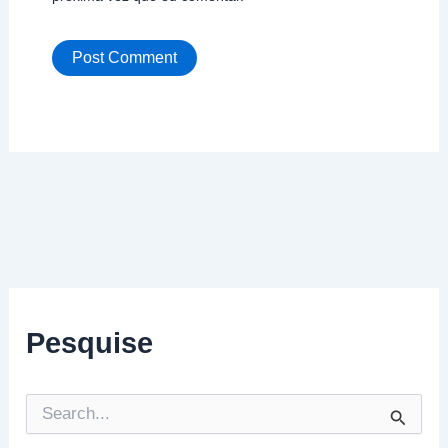
Pesquise
P
e