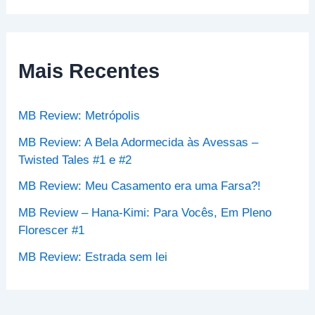
s
q
u
i
s
Mais Recentes
a
r
p
MB Review: Metrópolis
o
r
MB Review: A Bela Adormecida às Avessas –
:
Twisted Tales #1 e #2
MB Review: Meu Casamento era uma Farsa?!
MB Review – Hana-Kimi: Para Vocês, Em Pleno
Florescer #1
MB Review: Estrada sem lei