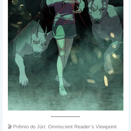
🎬 Prêmio do Júri: Omniscient Reader’s Viewpoint