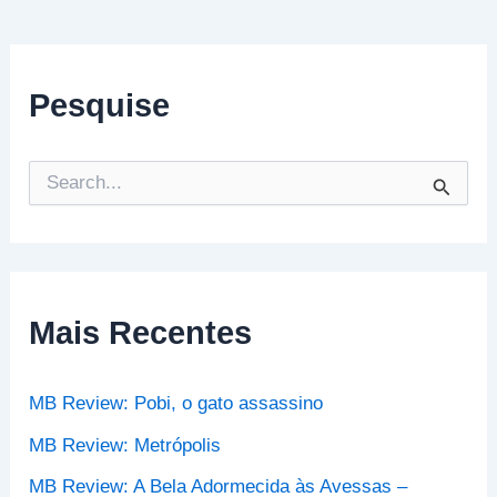
Pesquise
P
e
s
q
u
i
s
Mais Recentes
a
r
p
MB Review: Pobi, o gato assassino
o
r
MB Review: Metrópolis
:
MB Review: A Bela Adormecida às Avessas –