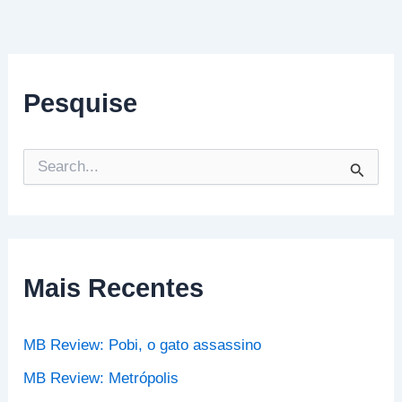
Pesquise
P
e
s
q
u
i
s
Mais Recentes
a
r
p
MB Review: Pobi, o gato assassino
o
r
MB Review: Metrópolis
: