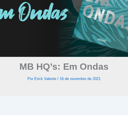
MB HQ’s: Em Ondas
Por
Erick Valente
/
16 de novembro de 2021