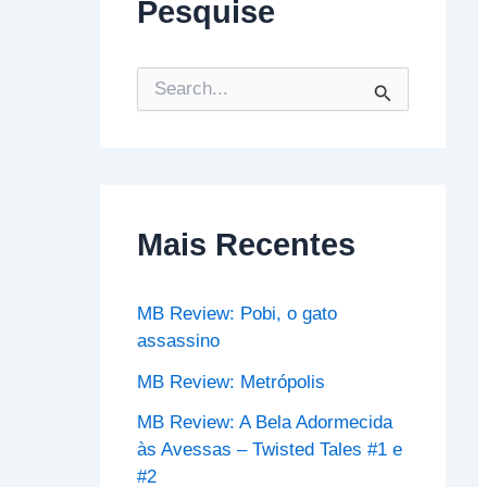
Pesquise
P
e
s
q
u
i
s
Mais Recentes
a
r
p
o
MB Review: Pobi, o gato
r
assassino
:
MB Review: Metrópolis
MB Review: A Bela Adormecida
às Avessas – Twisted Tales #1 e
#2