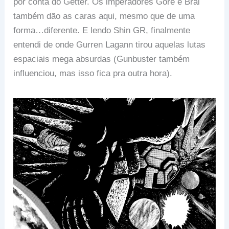
por conta do Getter. Os imperadores Gore e Brai
também dão as caras aqui, mesmo que de uma
forma…diferente. E lendo Shin GR, finalmente
entendi de onde Gurren Lagann tirou aquelas lutas
espaciais mega absurdas (Gunbuster também
influenciou, mas isso fica pra outra hora).