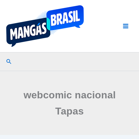
Ir
para
o
conteúdo
Pesquisar
webcomic nacional
Tapas