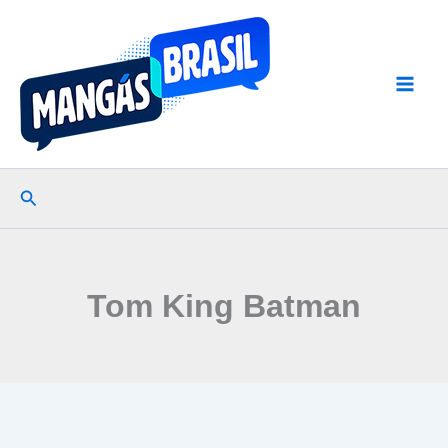
Ir
para
o
conteúdo
Pesquisar
Tom King Batman