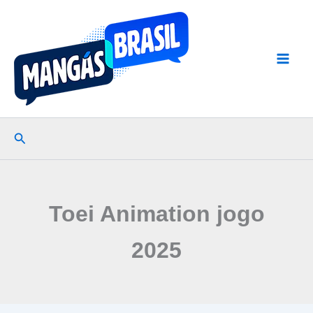
Ir
para
o
conteúdo
Pesquisar
Toei Animation jogo
2025