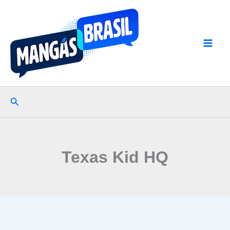
Ir
para
o
conteúdo
Pesquisar
Texas Kid HQ