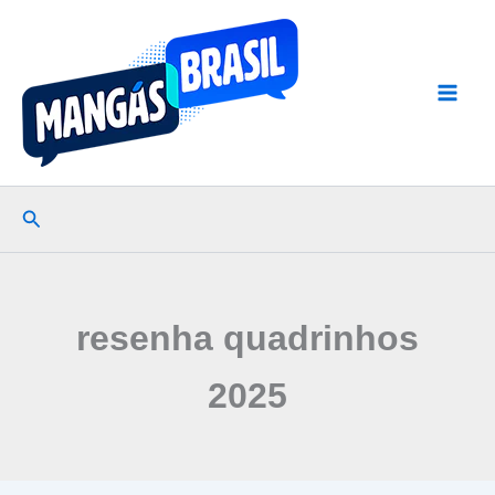
Ir
para
o
conteúdo
Pesquisar
resenha quadrinhos
2025