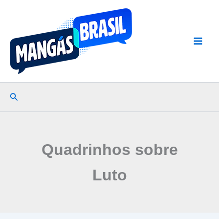
Ir
para
o
conteúdo
Pesquisar
Quadrinhos sobre
Luto