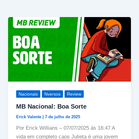
Nacionais
Nversos
Review
MB Nacional: Boa Sorte
Erick Valente
|
7 de julho de 2025
Por Erick Willians – 07/07/2025 ás 16:47 A
vida em completo caos Julieta é uma jovem