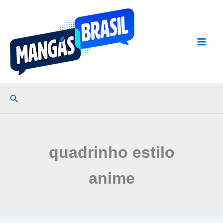
Ir
para
o
conteúdo
Pesquisar
quadrinho estilo
anime