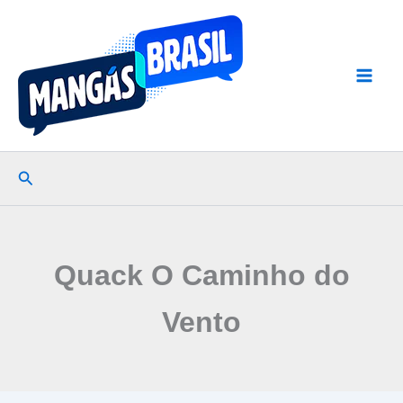
Ir
para
o
conteúdo
Pesquisar
Quack O Caminho do
Vento