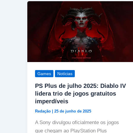
Games
Notícias
PS Plus de julho 2025: Diablo IV
lidera trio de jogos gratuitos
imperdíveis
Redação
|
25 de junho de 2025
A Sony divulgou oficialmente os jogos
que chegam ao PlayStation Plus