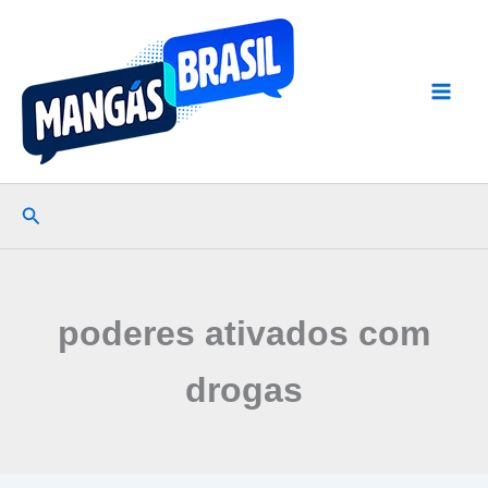
Ir
para
o
conteúdo
Pesquisar
poderes ativados com
drogas