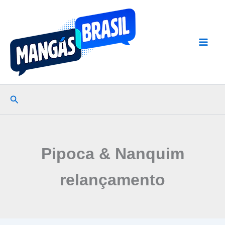
Ir
para
o
conteúdo
Pesquisar
Pipoca & Nanquim
relançamento