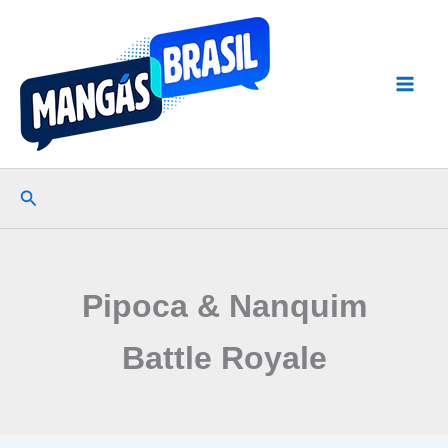
Ir
para
o
conteúdo
Pesquisar
Pipoca & Nanquim
Battle Royale