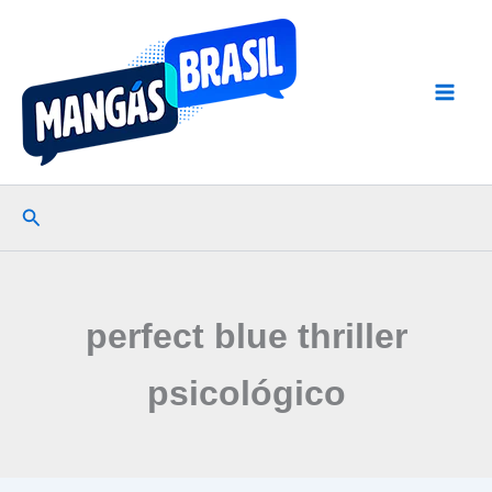
Ir
para
o
conteúdo
Pesquisar
perfect blue thriller
psicológico