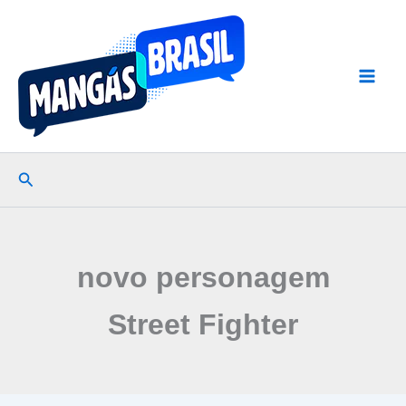
Ir
para
o
conteúdo
Pesquisar
novo personagem
Street Fighter