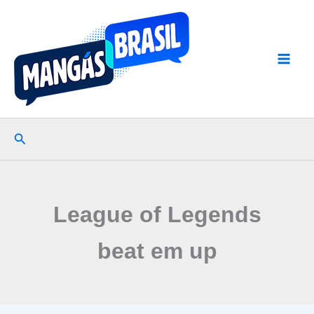
Ir
para
o
conteúdo
Pesquisar
League of Legends
beat em up