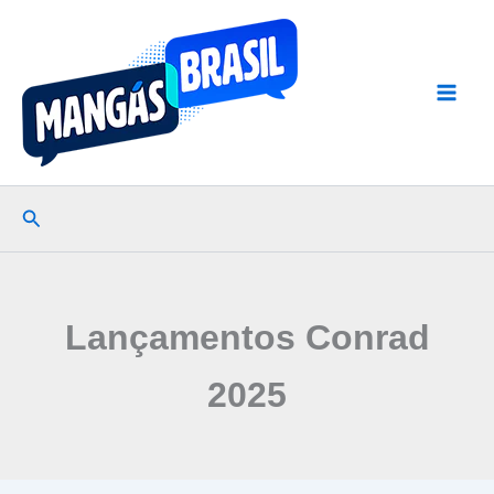
Ir
para
o
conteúdo
Pesquisar
Lançamentos Conrad
2025