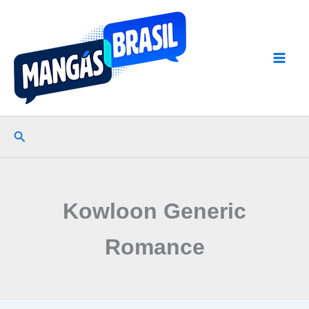
Ir
para
o
conteúdo
Pesquisar
Kowloon Generic
Romance