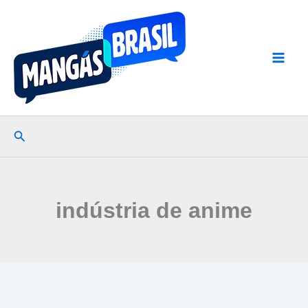
Ir
para
o
conteúdo
Pesquisar
indústria de anime