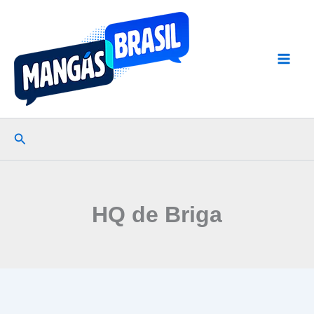
Ir
para
o
conteúdo
Pesquisar
HQ de Briga