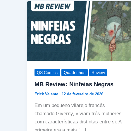
QS Comics
Quadrinhos
Review
MB Review: Ninfeias Negras
Erick Valente
|
12 de fevereiro de 2026
Em um pequeno vilarejo francês
chamado Giverny, viviam três mulheres
com características distintas entre si. A
primeira era a mais […]