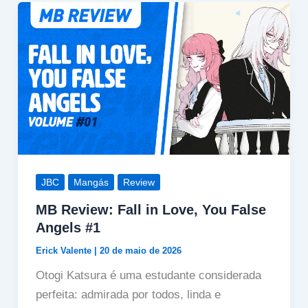
JBC
Mangás
Review
MB Review: Fall in Love, You False
Angels #1
Erick Valente
|
20 de maio de 2026
Otogi Katsura é uma estudante considerada
perfeita: admirada por todos, linda e