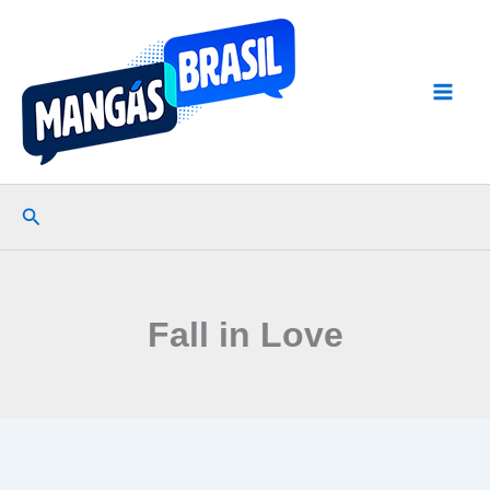
Ir
para
o
conteúdo
Pesquisar
Fall in Love