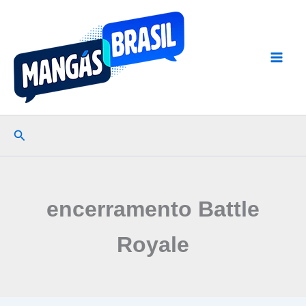
Ir
para
o
conteúdo
Pesquisar
encerramento Battle
Royale