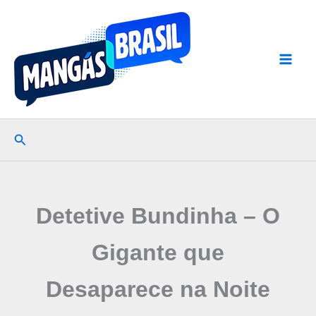
Ir
para
o
conteúdo
Pesquisar
Detetive Bundinha – O
Gigante que
Desaparece na Noite