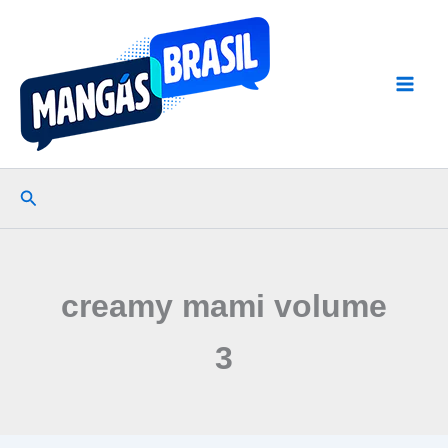
Ir
para
o
conteúdo
Pesquisar
creamy mami volume
3