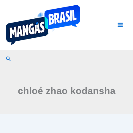
Ir
para
o
conteúdo
Pesquisar
chloé zhao kodansha