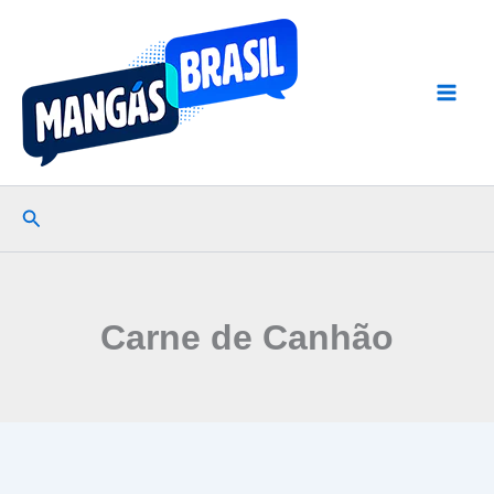
Ir
para
o
conteúdo
Pesquisar
Carne de Canhão